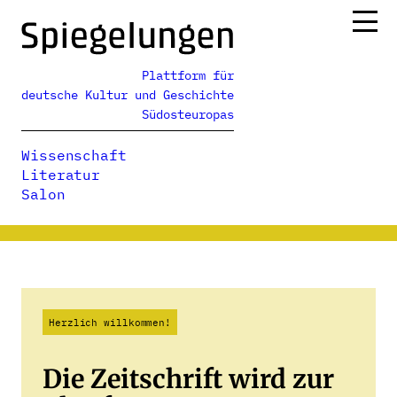
Zum
Inhalt
springen
Plattform für
Ressorts
deutsche Kultur und Geschichte
Alle Ausgaben
Südosteuropas
Über uns
Wissenschaft
Podcasts
Literatur
Salon
Herzlich willkommen!
Die Zeitschrift wird zur