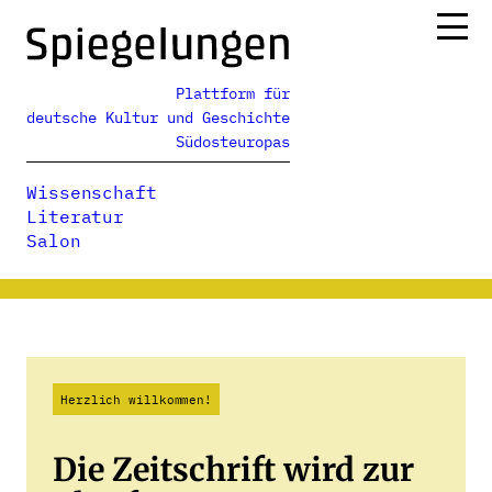
Zum
Inhalt
springen
Plattform für
Ressorts
deutsche Kultur und Geschichte
Alle Ausgaben
Südosteuropas
Über uns
Wissenschaft
Podcasts
Literatur
Salon
Herzlich willkommen!
Die Zeitschrift wird zur