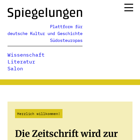
Zum
Inhalt
springen
Plattform für
Ressorts
deutsche Kultur und Geschichte
Alle Ausgaben
Südosteuropas
Über uns
Wissenschaft
Podcasts
Literatur
Salon
Herzlich willkommen!
Die Zeitschrift wird zur