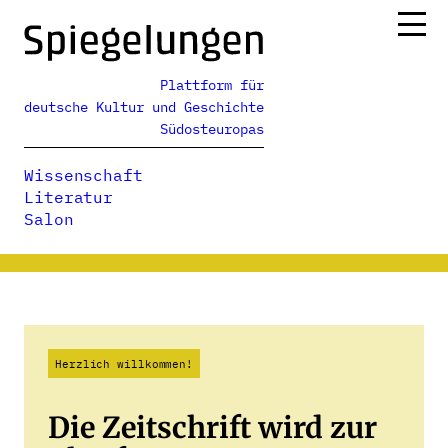
Zum
Inhalt
springen
Plattform für
Ressorts
deutsche Kultur und Geschichte
Alle Ausgaben
Südosteuropas
Über uns
Wissenschaft
Podcasts
Literatur
Salon
Herzlich willkommen!
Die Zeitschrift wird zur