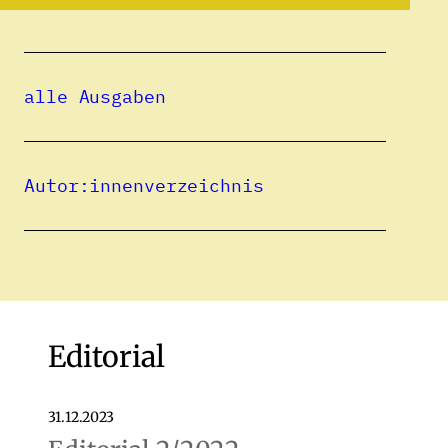
Digitalisierungs- und Forschungsprojekten
in Kroatien.
alle Ausgaben
Autor:innenverzeichnis
Inhaltsverzeichn
is
Editorial
31.12.2023