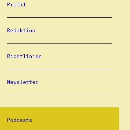
Berührung mit deutscher Sprache und
Profil
Kultur. Als Folge der habsburgischen
Herrschaft, der deutschen Besatzung
Redaktion
während des Zweiten Weltkriegs oder der
Prägung durch deutschsprachige Einwohner
sind deutsche, österreichische, deutsch-
Richtlinien
jüdische und deutschsprachige Spuren in
vielen Regionen und Städten bis heute
erkennbar. In zahlreichen staatlichen und
Newsletter
kirchlichen Archiven sowie in Bibliotheken
in der Republik Kroatien wird Archivgut mit
deutschen Bezügen aufbewahrt. Der
Themenschwerpunkt der Ausgabe 2.22
Podcasts
widmet sich daher der Vorstellung von
Archiven, Sammlungen und einschlägigen